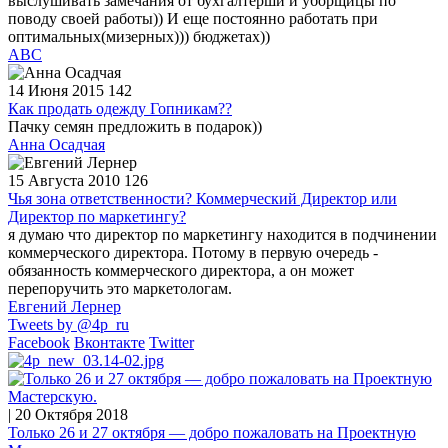
выслушивать замечания от бухгалтерши и уборщицы по
поводу своей работы)) И еще постоянно работать при
оптимальных(мизерных))) бюджетах))
АВС
14 Июня 2015
142
Как продать одежду Гопникам??
Пачку семян предложить в подарок))
Анна Осадчая
15 Августа 2010
126
Чья зона ответственности? Коммерческий Директор или
Директор по маркетингу?
я думаю что директор по маркетингу находится в подчинении
коммерческого директора. Потому в первую очередь -
обязанность коммерческого директора, а он может
перепоручить это маркетологам.
Евгений Лернер
Tweets by @4p_ru
Facebook
Вконтакте
Twitter
| 20 Октября 2018
Только 26 и 27 октября — добро пожаловать на Проектную