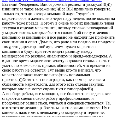
Евгений Федоренко, Вам огромный респект и уважуха!!!!))))
извините за такое выражение)))Все ВЫ правильно говорите,
только то, что директора компаний ждут "чудес" от
маркетологов и желательно через пару недель после выхода на
работу- тоже правда. Потому в очень многих компаниях такая
текучка в отделах маркетинга, потому столько разочарований
у маркетологов, которые бьются головой об стену и меняют
компанию за компанией и все равно не находят где применить
свои знания и опыт. Думаю, что рано или поздно мы придем к
тому, что директора поймут, зачем нужен маркетолог в
компании и будут при этом видеть разницу между
менеджером по рекламе, аналитиком и бренд-менеджером. А
в данное время маркетолог зачастую должен столько знать и
уметь, по мимо своих прямых обязанностей, что времени на
свою работу не остается. Тут выше кто-то написал, что
маркетолог заказывает полиграфию- нормальная
практика)))Хотя заказ полиграфии, как по мне, не совсем
обязанность маркетолога, для этого есть отделы закупок,
которые вполне могут справиться с типографией))
А вообще, ребята, все молодцы, все болеют за свое дело, все
стараются сделать свою работу профессионально и
продолжают развиваться, учиться и совершенствоваться. Те,
кто этого не делают, работать маркетологами не могут. Ну и
конечно, надо иметь недюженную выдержку и терпение,