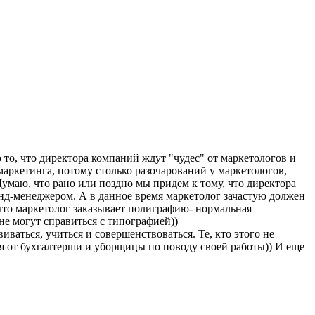
 то, что директора компаний ждут "чудес" от маркетологов и
 маркетинга, потому столько разочарований у маркетологов,
Думаю, что рано или поздно мы придем к тому, что директора
енд-менеджером. А в данное время маркетолог зачастую должен
, что маркетолог заказывает полиграфию- нормальная
лне могут справиться с типографией))
иваться, учиться и совершенствоваться. Те, кто этого не
я от бухгалтерши и уборщицы по поводу своей работы)) И еще