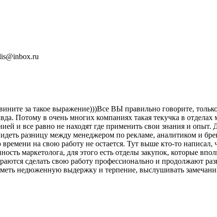
is@inbox.ru
вините за такое выражение)))Все ВЫ правильно говорите, только
авда. Потому в очень многих компаниях такая текучка в отделах
ией и все равно не находят где применить свои знания и опыт. 
 видеть разницу между менеджером по рекламе, аналитиком и бр
о времени на свою работу не остается. Тут выше кто-то написал
нность маркетолога, для этого есть отделы закупок, которые впо
тараются сделать свою работу профессионально и продолжают разв
о иметь недюженную выдержку и терпение, выслушивать замечани