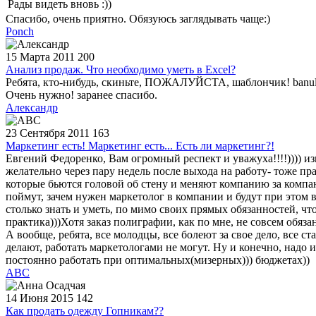
Рады видеть вновь :))
Спасибо, очень приятно. Обязуюсь заглядывать чаще:)
Ponch
15 Марта 2011
200
Анализ продаж. Что необходимо уметь в Excel?
Ребята, кто-нибудь, скиньте, ПОЖАЛУЙСТА, шаблончик! banul
Очень нужно! заранее спасибо.
Александр
23 Сентября 2011
163
Маркетинг есть! Маркетинг есть... Есть ли маркетинг?!
Евгений Федоренко, Вам огромный респект и уважуха!!!!)))) из
желательно через пару недель после выхода на работу- тоже пр
которые бьются головой об стену и меняют компанию за компан
поймут, зачем нужен маркетолог в компании и будут при этом
столько знать и уметь, по мимо своих прямых обязанностей, чт
практика)))Хотя заказ полиграфии, как по мне, не совсем обяза
А вообще, ребята, все молодцы, все болеют за свое дело, все с
делают, работать маркетологами не могут. Ну и конечно, над
постоянно работать при оптимальных(мизерных))) бюджетах))
АВС
14 Июня 2015
142
Как продать одежду Гопникам??