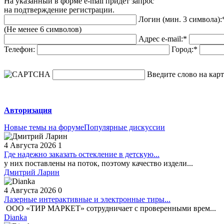
На указанный в форме e-mail придет запрос
на подтверждение регистрации.
Логин (мин. 3 символа):
(Не менее 6 символов)
Адрес e-mail:
*
Телефон:
Город:
*
Введите слово на карт
Авторизация
Новые темы на форуме
Популярные дискуссии
4 Августа 2026
1
Где надежно заказать остекление в детскую...
у них поставлены на поток, поэтому качество издели...
Дмитрий Ларин
4 Августа 2026
0
Лазерные интерактивные и электронные тиры...
ООО «ТИР МАРКЕТ» сотрудничает с проверенными врем...
Dianka