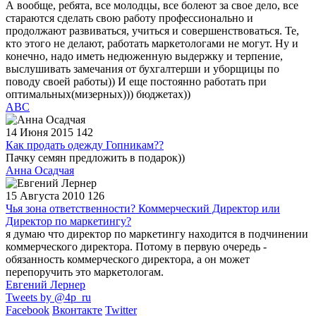
А вообще, ребята, все молодцы, все болеют за свое дело, все
стараются сделать свою работу профессионально и
продолжают развиваться, учиться и совершенствоваться. Те,
кто этого не делают, работать маркетологами не могут. Ну и
конечно, надо иметь недюженную выдержку и терпение,
выслушивать замечания от бухгалтерши и уборщицы по
поводу своей работы)) И еще постоянно работать при
оптимальных(мизерных))) бюджетах))
АВС
14 Июня 2015
142
Как продать одежду Гопникам??
Пачку семян предложить в подарок))
Анна Осадчая
15 Августа 2010
126
Чья зона ответственности? Коммерческий Директор или
Директор по маркетингу?
я думаю что директор по маркетингу находится в подчинении
коммерческого директора. Потому в первую очередь -
обязанность коммерческого директора, а он может
перепоручить это маркетологам.
Евгений Лернер
Tweets by @4p_ru
Facebook
Вконтакте
Twitter