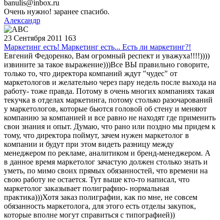
banulis@inbox.ru
Очень нужно! заранее спасибо.
Александр
23 Сентября 2011
163
Маркетинг есть! Маркетинг есть... Есть ли маркетинг?!
Евгений Федоренко, Вам огромный респект и уважуха!!!!))))
извините за такое выражение)))Все ВЫ правильно говорите,
только то, что директора компаний ждут "чудес" от
маркетологов и желательно через пару недель после выхода на
работу- тоже правда. Потому в очень многих компаниях такая
текучка в отделах маркетинга, потому столько разочарований
у маркетологов, которые бьются головой об стену и меняют
компанию за компанией и все равно не находят где применить
свои знания и опыт. Думаю, что рано или поздно мы придем к
тому, что директора поймут, зачем нужен маркетолог в
компании и будут при этом видеть разницу между
менеджером по рекламе, аналитиком и бренд-менеджером. А
в данное время маркетолог зачастую должен столько знать и
уметь, по мимо своих прямых обязанностей, что времени на
свою работу не остается. Тут выше кто-то написал, что
маркетолог заказывает полиграфию- нормальная
практика)))Хотя заказ полиграфии, как по мне, не совсем
обязанность маркетолога, для этого есть отделы закупок,
которые вполне могут справиться с типографией))