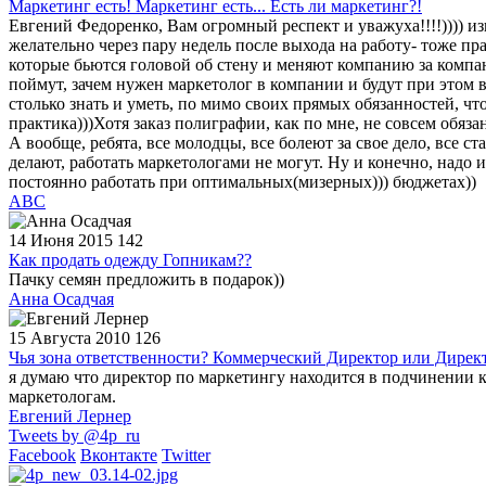
Маркетинг есть! Маркетинг есть... Есть ли маркетинг?!
Евгений Федоренко, Вам огромный респект и уважуха!!!!)))) из
желательно через пару недель после выхода на работу- тоже пр
которые бьются головой об стену и меняют компанию за компан
поймут, зачем нужен маркетолог в компании и будут при этом
столько знать и уметь, по мимо своих прямых обязанностей, чт
практика)))Хотя заказ полиграфии, как по мне, не совсем обяза
А вообще, ребята, все молодцы, все болеют за свое дело, все с
делают, работать маркетологами не могут. Ну и конечно, над
постоянно работать при оптимальных(мизерных))) бюджетах))
АВС
14 Июня 2015
142
Как продать одежду Гопникам??
Пачку семян предложить в подарок))
Анна Осадчая
15 Августа 2010
126
Чья зона ответственности? Коммерческий Директор или Дирек
я думаю что директор по маркетингу находится в подчинении к
маркетологам.
Евгений Лернер
Tweets by @4p_ru
Facebook
Вконтакте
Twitter