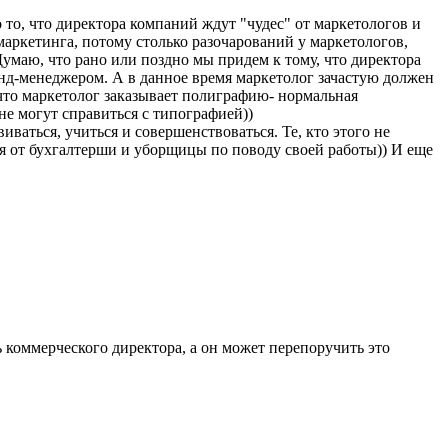
 то, что директора компаний ждут "чудес" от маркетологов и
 маркетинга, потому столько разочарований у маркетологов,
Думаю, что рано или поздно мы придем к тому, что директора
енд-менеджером. А в данное время маркетолог зачастую должен
, что маркетолог заказывает полиграфию- нормальная
лне могут справиться с типографией))
иваться, учиться и совершенствоваться. Те, кто этого не
я от бухгалтерши и уборщицы по поводу своей работы)) И еще
 коммерческого директора, а он может перепоручить это