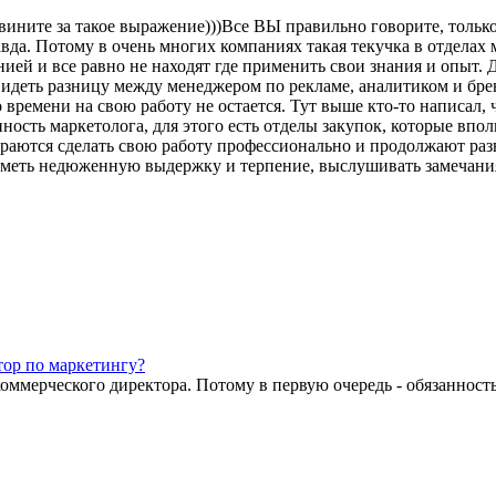
вините за такое выражение)))Все ВЫ правильно говорите, только
авда. Потому в очень многих компаниях такая текучка в отделах
ией и все равно не находят где применить свои знания и опыт. 
 видеть разницу между менеджером по рекламе, аналитиком и бр
о времени на свою работу не остается. Тут выше кто-то написал
нность маркетолога, для этого есть отделы закупок, которые впо
тараются сделать свою работу профессионально и продолжают разв
о иметь недюженную выдержку и терпение, выслушивать замечани
тор по маркетингу?
оммерческого директора. Потому в первую очередь - обязанность