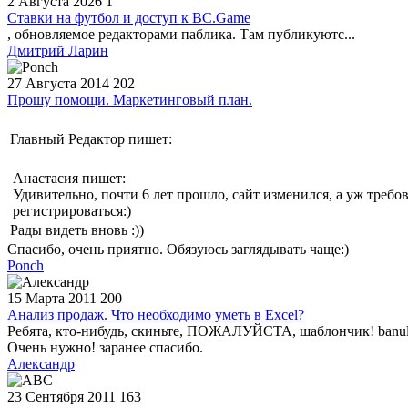
2 Августа 2026
1
Ставки на футбол и доступ к BC.Game
, обновляемое редакторами паблика. Там публикуютс...
Дмитрий Ларин
27 Августа 2014
202
Прошу помощи. Маркетинговый план.
Главный Редактор пишет:
Анастасия пишет:
Удивительно, почти 6 лет прошло, сайт изменился, а уж требо
регистрироваться:)
Рады видеть вновь :))
Спасибо, очень приятно. Обязуюсь заглядывать чаще:)
Ponch
15 Марта 2011
200
Анализ продаж. Что необходимо уметь в Excel?
Ребята, кто-нибудь, скиньте, ПОЖАЛУЙСТА, шаблончик! banul
Очень нужно! заранее спасибо.
Александр
23 Сентября 2011
163