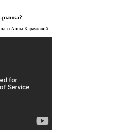
н-рынка?
бинара Анны Карауловой